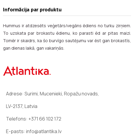
Informācija par produktu
Hummus ir atdzesēts veģetārs/vegāns ēdiens no turku zirņiem.
To uzskata par brokastu ēdienu, ko parasti ēd ar pitas maizi.
Tomēr ir skaidrs, ka šo burvīgo sautējumu var ēst gan brokastīs,
gan dienas laikā, gan vakariņās.
Adrese: Surimi, Mucenieki, Ropažu novads,
LV-2137, Latvia
Telefons:
+371 66 102 172
E-pasts:
info@atlantika.lv