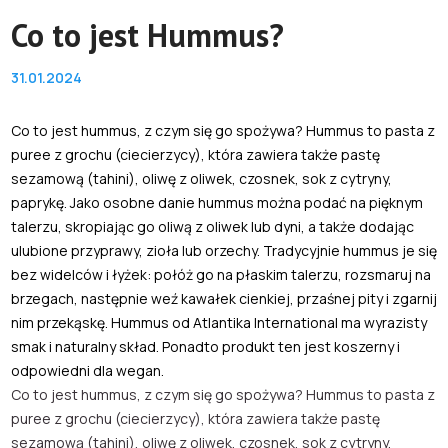
Co to jest Hummus?
31.01.2024
Co to jest hummus, z czym się go spożywa? Hummus to pasta z
puree z grochu (ciecierzycy), która zawiera także pastę
sezamową (tahini), oliwę z oliwek, czosnek, sok z cytryny,
paprykę. Jako osobne danie hummus można podać na pięknym
talerzu, skropiając go oliwą z oliwek lub dyni, a także dodając
ulubione przyprawy, zioła lub orzechy. Tradycyjnie hummus je się
bez widelców i łyżek: połóż go na płaskim talerzu, rozsmaruj na
brzegach, następnie weź kawałek cienkiej, przaśnej pity i zgarnij
nim przekąskę. Hummus od Atlantika International ma wyrazisty
smak i naturalny skład. Ponadto produkt ten jest koszerny i
odpowiedni dla wegan.
Co to jest hummus, z czym się go spożywa? Hummus to pasta z
puree z grochu (ciecierzycy), która zawiera także pastę
sezamową (tahini), oliwę z oliwek, czosnek, sok z cytryny,