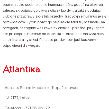
paprykę. Jako osobne danie hummus można podać na pięknym
talerzu, skropiając go oliwą z oliwek lub dyni, a także dodając
ulubione przyprawy, zioła lub orzechy. Tradycyjnie hummus je się
bez widelców i łyżek: połóż go na płaskim talerzu, rozsmaruj na
brzegach, następnie weź kawałek cienkiej, przaśnej pity i zgarnij
nim przekąskę. Hummus od Atlantika International ma wyrazisty
smak i naturalny skład. Ponadto produkt ten jest koszerny i
odpowiedni dla wegan.
Adrese: Surimi, Mucenieki, Ropažu novads,
LV-2137, Latvia
Telefons:
+371 66 102 172