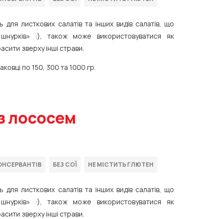
ь для листкових салатів та інших видів салатів, що
шнурків» :), також може використовуватися як
асити зверху інші страви.
ковці по 150, 300 та 1000 гр.
з лососем
ь для листкових салатів та інших видів салатів, що
шнурків» :), також може використовуватися як
асити зверху інші страви.