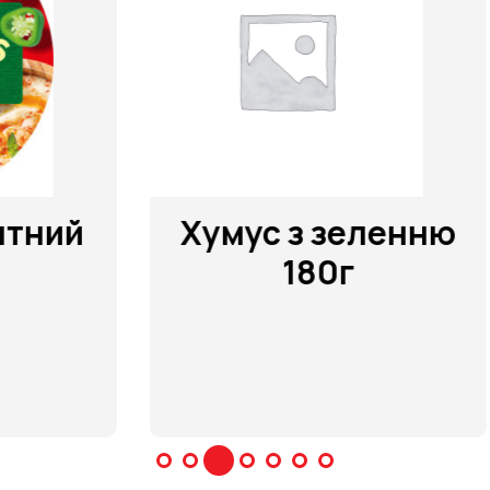
й
Хумус з зеленню
180г