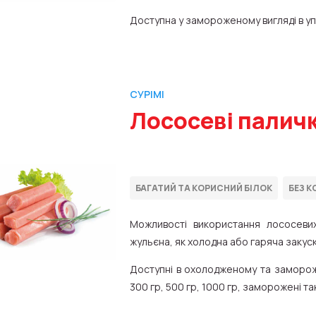
Доступна у замороженому вигляді в упа
СУРІМІ
Лососеві палички
Можливості використання лососевих 
жульєна, як холодна або гаряча закуска 
Доступні в охолодженому та заморожен
300 гр, 500 гр, 1000 гр, заморожені т