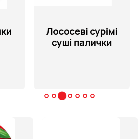
Лососеві сурімі
Л
суші палички