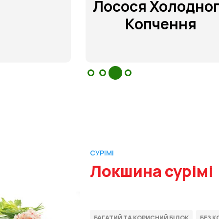
Лосося Холодного
Копчення
СУРІМІ
Локшина сурімі