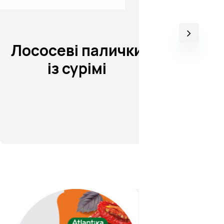
ососеві палички
Сурімі 
із сурімі