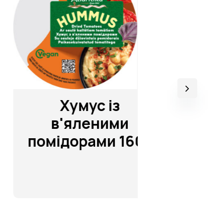
Хумус із
Хумус к
в'яленими
1
помідорами 160г