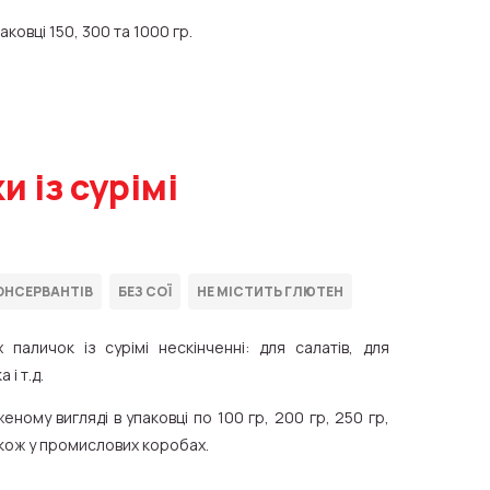
ковці 150, 300 та 1000 гр.
 із сурімі
паличок із сурімі нескінченні: для салатів, для
і т.д.
ому вигляді в упаковці по 100 гр, 200 гр, 250 гр,
акож у промислових коробах.