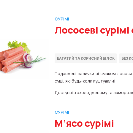
СУРІМІ
Лососеві сурімі
Подовжені палички зі смаком лосося 
суші, які будь-коли куштували!
Доступні в охолодженому та заморожено
СУРІМІ
М’ясо сурімі