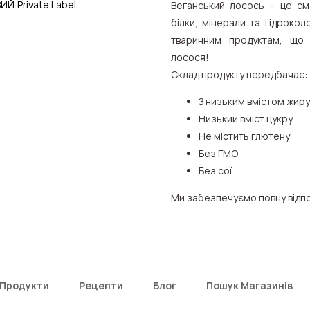
ВИЙ
Private Label.
Веганський лосось – це см
білки, мінерали та гідрокол
тваринним продуктам, що
лосося!
Склад продукту передбачає:
З низьким вмістом жиру
Низький вміст цукру
Не містить глютену
Без ГМО
Без сої
Ми забезпечуємо повну відпо
Продукти
Рецепти
Блог
Пошук Магазинів