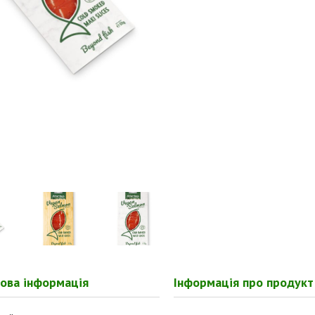
ова iнформацiя
Iнформацiя про продукт