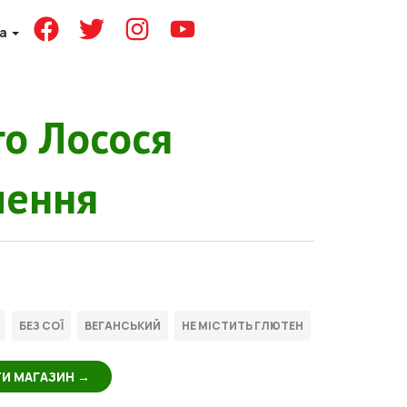
ка
го Лосося
чення
И МАГАЗИН →